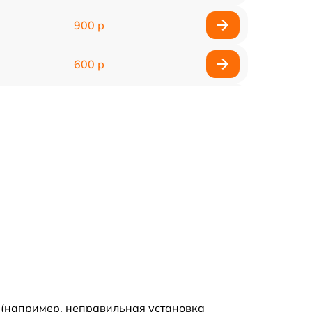
900 р
600 р
600 р
900 р
 (например, неправильная установка