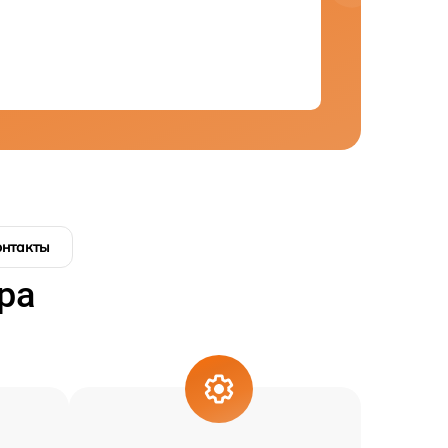
онтакты
ра