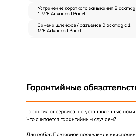
Устранение короткого замыкания Blackmag
1 M/E Advanced Panel
Замена шлейфов / разъемов Blackmagic 1
M/E Advanced Panel
Замена АКБ Blackmagic 1 M/E Advanced
Panel
Восстановление контактов Blackmagic 1 M/
Advanced Panel
Гарантийные обязательст
Гарантия от сервиса: на установленные нами
Что считается гарантийным случаем?
Для работ: Повторное проявление неисправн