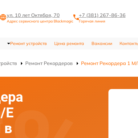
ул. 10 лет Октября, 70
+7 (381) 267-86-36
Адрес сервисного центра Blackmagic
Горячая линия
Ремонт устройств
Цена ремонта
Вакансии
Контакт
тройств
Ремонт Рекордеров
Ремонт Рекордера 1 M/
дера
/E
 в