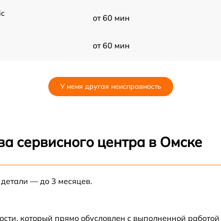
ic
от 60 мин
от 60 мин
от 60 мин
У меня другая неисправность
E
от 60 мин
ва сервисного центра в Омске
 детали — до 3 месяцев.
ости, который прямо обусловлен с выполненной работой