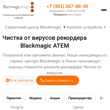
+7 (381) 267-86-36
Ежедневно с 9:00 до 21:00
Позвонить
мне утром
Сервисный центр Blackmagic
в Омске
Сервисный центр Blackmagic
Каталог устройств
Р
Чистка от вирусов рекордера
Blackmagic ATEM
Позвоните или закажите звонок. Наши менеджеры из
сервис-центра Blackmagic в Омске произведут
оценку стоимости ремонта рекордера Чистка от
вирусов.
Есть запчасти
Узнать стоимость
Гарантия
Модели
Акции
Преимущества
Отзы
Услуга
Цена