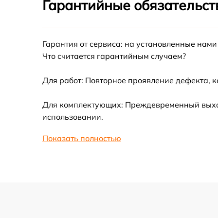
Гарантийные обязательст
Замена термотрубок
Гарантия от сервиса: на установленные нами
Замена станции airport
Что считается гарантийным случаем?
Замена подсветки матрицы
Для работ: Повторное проявление дефекта, 
Замена батареи
Для комплектующих: Преждевременный выход 
использовании.
Замена аудио выхода
Показать полностью
Замена VGA порта
Замена S-Video порта
Чистка от вирусов