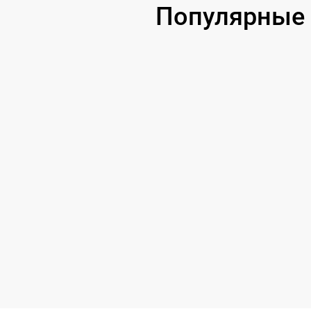
Популярные 
Ремонт блока питания
Замена блока питания
Замена контроллера питания
Замена конденсаторов
Устранение короткого замыкания
Замена шлейфов / разъемов
Замена АКБ
Восстановление контактов