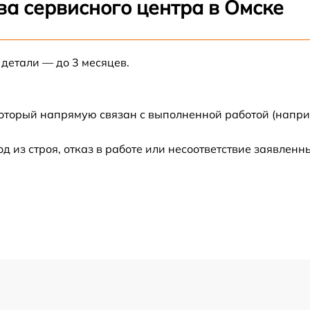
ва сервисного центра в Омске
от 60 мин
 детали — до 3 месяцев.
от 60 мин
от 60 мин
который напрямую связан с выполненной работой (напри
от 30 мин
из строя, отказ в работе или несоответствие заявлен
от 60 мин
от 60 мин
от 60 мин
от 60 мин