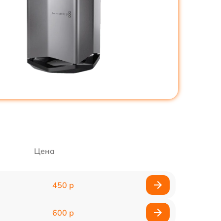
Цена
450 р
600 р